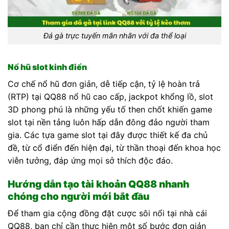
Đá gà trực tuyến mãn nhãn với đa thể loại
Nổ hũ slot kinh điển
Cơ chế nổ hũ đơn giản, dễ tiếp cận, tỷ lệ hoàn trả
(RTP) tại QQ88 nổ hũ cao cấp, jackpot khổng lồ, slot
3D phong phú là những yếu tố then chốt khiến game
slot tại nền tảng luôn hấp dẫn đông đảo người tham
gia. Các tựa game slot tại đây được thiết kế đa chủ
đề, từ cổ điển đến hiện đại, từ thần thoại đến khoa học
viễn tưởng, đáp ứng mọi sở thích độc đáo.
Hướng dẫn tạo tài khoản QQ88 nhanh
chóng cho người mới bắt đầu
Để tham gia cộng đồng đặt cược sôi nổi tại nhà cái
QQ88, bạn chỉ cần thực hiện một số bước đơn giản