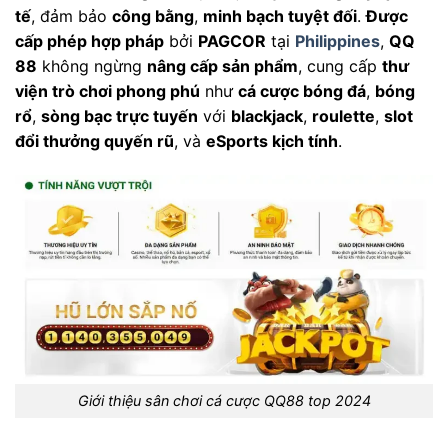
tế
, đảm bảo
công bằng
,
minh bạch tuyệt đối
.
Được
cấp phép hợp pháp
bởi
PAGCOR
tại
Philippines
,
QQ
88
không ngừng
nâng cấp sản phẩm
, cung cấp
thư
viện trò chơi phong phú
như
cá cược bóng đá
,
bóng
rổ
,
sòng bạc trực tuyến
với
blackjack
,
roulette
,
slot
đổi thưởng quyến rũ
, và
eSports kịch tính
.
Giới thiệu sân chơi cá cược QQ88 top 2024