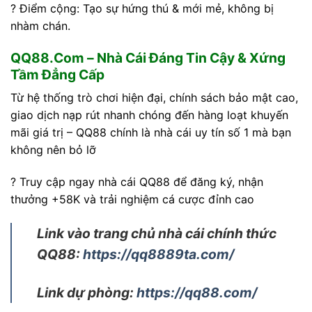
? Điểm cộng: Tạo sự hứng thú & mới mẻ, không bị
nhàm chán.
QQ88.Com – Nhà Cái Đáng Tin Cậy & Xứng
Tầm Đẳng Cấp
Từ hệ thống trò chơi hiện đại, chính sách bảo mật cao,
giao dịch nạp rút nhanh chóng đến hàng loạt khuyến
mãi giá trị – QQ88 chính là nhà cái uy tín số 1 mà bạn
không nên bỏ lỡ
? Truy cập ngay nhà cái QQ88 để đăng ký, nhận
thưởng +58K và trải nghiệm cá cược đỉnh cao
Link vào trang chủ nhà cái chính thức
QQ88:
https://qq8889ta.com/
Link dự phòng:
https://qq88.com/