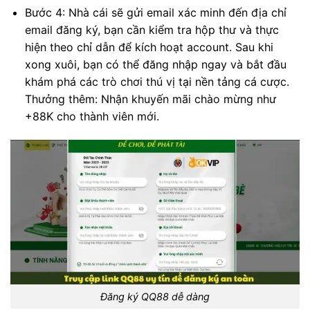
Bước 4: Nhà cái sẽ gửi email xác minh đến địa chỉ
email đăng ký, bạn cần kiểm tra hộp thư và thực
hiện theo chỉ dẫn để kích hoạt account. Sau khi
xong xuôi, bạn có thể đăng nhập ngay và bắt đầu
khám phá các trò chơi thú vị tại nền tảng cá cược.
Thưởng thêm: Nhận khuyến mãi chào mừng như
+88K cho thành viên mới.
Đăng ký QQ88 dễ dàng