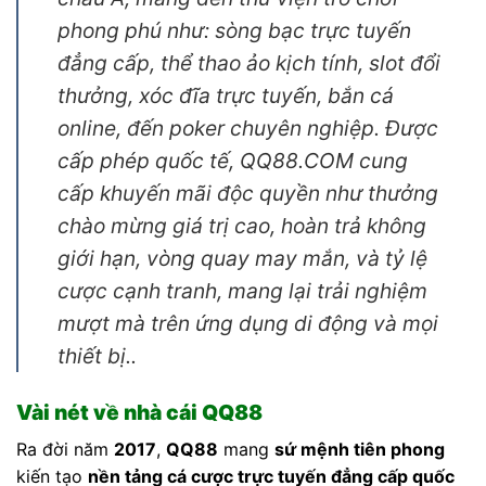
phong phú như: sòng bạc trực tuyến
đẳng cấp, thể thao ảo kịch tính, slot đổi
thưởng, xóc đĩa trực tuyến, bắn cá
online, đến poker chuyên nghiệp. Được
cấp phép quốc tế, QQ88.COM cung
cấp khuyến mãi độc quyền như thưởng
chào mừng giá trị cao, hoàn trả không
giới hạn, vòng quay may mắn, và tỷ lệ
cược cạnh tranh, mang lại trải nghiệm
mượt mà trên ứng dụng di động và mọi
thiết bị..
Vài nét về nhà cái QQ88
Ra đời năm
2017
,
QQ88
mang
sứ mệnh tiên phong
kiến tạo
nền tảng cá cược trực tuyến đẳng cấp quốc