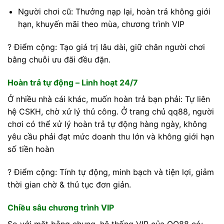
Người chơi cũ: Thưởng nạp lại, hoàn trả không giới
hạn, khuyến mãi theo mùa, chương trình VIP
? Điểm cộng: Tạo giá trị lâu dài, giữ chân người chơi
bằng chuỗi ưu đãi đều đặn.
Hoàn trả tự động – Linh hoạt 24/7
Ở nhiều nhà cái khác, muốn hoàn trả bạn phải: Tự liên
hệ CSKH, chờ xử lý thủ công. Ở trang chủ qq88, người
chơi có thể xử lý hoàn trả tự động hàng ngày, không
yêu cầu phải đạt mức doanh thu lớn và không giới hạn
số tiền hoàn
? Điểm cộng: Tính tự động, minh bạch và tiện lợi, giảm
thời gian chờ & thủ tục đơn giản.
Chiều sâu chương trình VIP
So với mặt bằng chung, hệ thống VIP của QQ88 có: